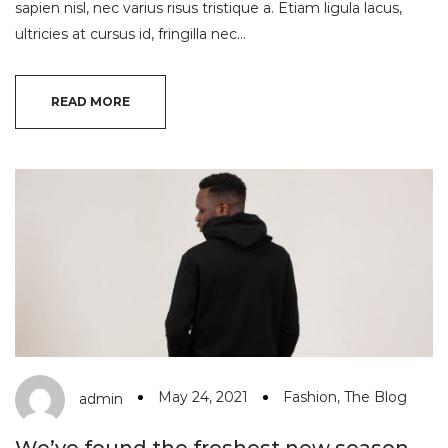
sapien nisl, nec varius risus tristique a. Etiam ligula lacus,
ultricies at cursus id, fringilla nec…
READ MORE
May 24, 2021
Fashion
,
The Blog
admin
We’ve found the freshest new season